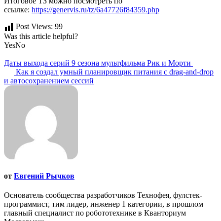
Итоговое ТЗ можно посмотреть по
ссылке:
https://genervis.ru/tz/6a47726f84359.php
Post Views:
99
Was this article helpful?
Yes
No
Навигация
Даты выхода серий 9 сезона мультфильма Рик и Морти
Как я создал умный планировщик питания с drag-and-drop
по
и автосохранением сессий
записям
от
Евгений Рычков
Основатель сообщества разработчиков Технофея, фулстек-
программист, тим лидер, инженер 1 категории, в прошлом
главный специалист по робототехнике в Кванториум