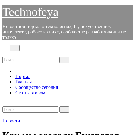
Перейти
Technofeya
к
содержимому
Новостной портал о технологиях, IT, искусственном
интеллекте, робототехнике, сообществе разработчиков и не
только
Портал
Главная
Сообщество сегодня
Стать автором
Новости