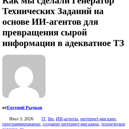
Как мы сделали Генератор
Технических Заданий на
основе ИИ-агентов для
превращения сырой
информации в адекватное ТЗ
от
Евгений Рычков
Июл 3, 2026
IT
,
llm
,
ИИ-агенты
,
интернет-магазин
,
программирование
,
создание интернет-магазина
,
техническое