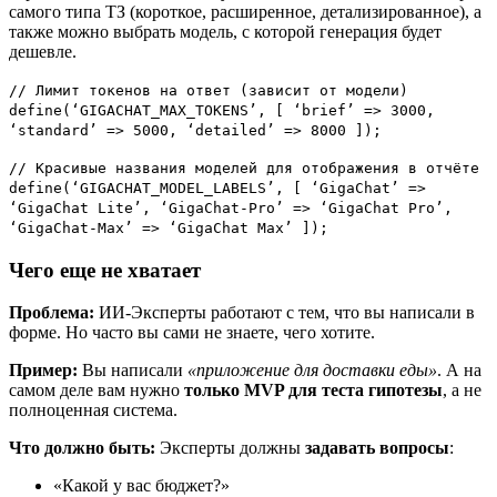
самого типа ТЗ (короткое, расширенное, детализированное), а
также можно выбрать модель, с которой генерация будет
дешевле.
// Лимит токенов на ответ (зависит от модели)
define(‘GIGACHAT_MAX_TOKENS’, [ ‘brief’ => 3000,
‘standard’ => 5000, ‘detailed’ => 8000 ]);
// Красивые названия моделей для отображения в отчёте
define(‘GIGACHAT_MODEL_LABELS’, [ ‘GigaChat’ =>
‘GigaChat Lite’, ‘GigaChat-Pro’ => ‘GigaChat Pro’,
‘GigaChat-Max’ => ‘GigaChat Max’ ]);
Чего еще не хватает
Проблема:
ИИ-Эксперты работают с тем, что вы написали в
форме. Но часто вы сами не знаете, чего хотите.
Пример:
Вы написали
«приложение для доставки еды»
. А на
самом деле вам нужно
только MVP для теста гипотезы
, а не
полноценная система.
Что должно быть:
Эксперты должны
задавать вопросы
:
«Какой у вас бюджет?»